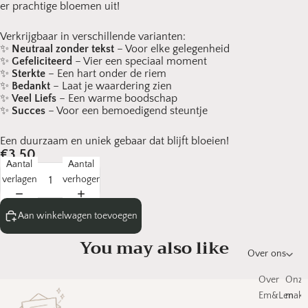
er prachtige bloemen uit!
Verkrijgbaar in verschillende varianten:
✨
Neutraal zonder tekst
– Voor elke gelegenheid
✨
Gefeliciteerd
– Vier een speciaal moment
✨
Sterkte
– Een hart onder de riem
✨
Bedankt
– Laat je waardering zien
✨
Veel Liefs
– Een warme boodschap
✨
Succes
– Voor een bemoedigend steuntje
Een duurzaam en uniek gebaar dat blijft bloeien!
€3,50
Aantal
Aantal
verlagen
verhogen
Aan winkelwagen toevoegen
You may also like
Over ons
Over
Onze
Em&Len
make