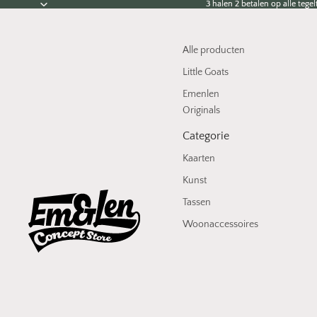
3 halen 2 betalen op alle tegelt
3 halen 2 betalen op alle tegelt
Alle producten
Little Goats
Emenlen
Originals
Categorie
Kaarten
Kunst
Tassen
Woonaccessoires