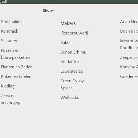
jes!!
jes!!
Shop
Spiritualiteit
Arjan Ele
Makers
Keramiek
Daan's H
Klerebrouwerij
Sieraden
Mevrou
Kaktas
Roodhaa
Puzzels en
Simon Erhimu
bouwpakketten
Zeepzuss
Blij dat ik klei
Planten en Zaden
Koralina A
Lepelsteeltje
Koken en tafelen
Goededaa
Green Gypsy
Kleding
Spices
Zeep en
Wallsticks
verzorging