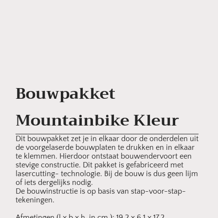
Bouwpakket
Mountainbike Kleur
Dit bouwpakket zet je in elkaar door de onderdelen uit
de voorgelaserde bouwplaten te drukken en in elkaar
te klemmen. Hierdoor ontstaat bouwendervoort een
stevige constructie. Dit pakket is gefabriceerd met
lasercutting- technologie. Bij de bouw is dus geen lijm
of iets dergelijks nodig.
De bouwinstructie is op basis van stap-voor-stap-
tekeningen.
Afmetingen (l x b x h, in cm.): 19.2 x 6.1 x 17.2