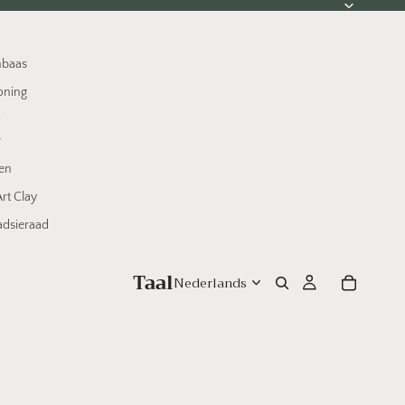
nbaas
oning
w
r
en
rt Clay
dsieraad
Taal