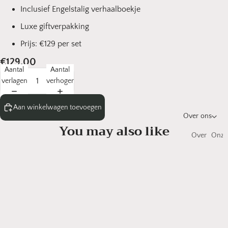
Inclusief Engelstalig verhaalboekje
Luxe giftverpakking
Prijs: €129 per set
€129,00
Aantal
Aantal
verlagen
verhogen
Aan winkelwagen toevoegen
Over ons
You may also like
Over
Onze
Em&Len
make
Work
€129,00
Schrijf je in voor onze nieuwsbrief!
Blijf op de hoogte van nieuwe producten, workshops en