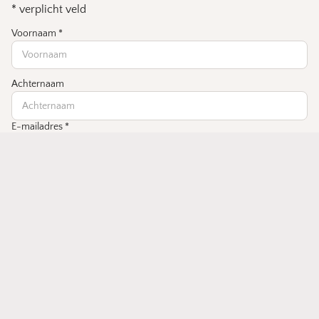
*
verplicht veld
Voornaam
*
Achternaam
E-mailadres
*
Verjaardag
Inschrijven
Betaalmethoden
Contact
© 2026
Emenlen Conceptstore
Voor makers, door makers – met liefde uitgekozen
❤️