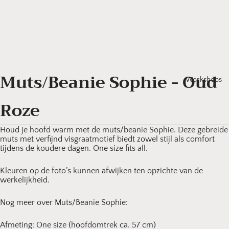
Sieraden
Arjan
Elenb
Puzzels en
bouwpakke
Daan
Honi
Planten
en
Mev
Zaden
Muts/Beanie Sophie - Oud
Rood
Workshops
Koken
Zeep
en
Roze
Koral
tafelen
Art C
Kleding
Houd je hoofd warm met de muts/beanie Sophie. Deze gebreide
Goed
muts met verfijnd visgraatmotief biedt zowel stijl als comfort
Zeep en
tijdens de koudere dagen. One size fits all.
verzorging
Kleuren op de foto’s kunnen afwijken ten opzichte van de
werkelijkheid.
Nog meer over Muts/Beanie Sophie:
Afmeting: One size (hoofdomtrek ca. 57 cm)