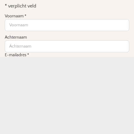
*
verplicht veld
Voornaam
*
Achternaam
E-mailadres
*
Verjaardag
Inschrijven
Betaalmethoden
Contact
© 2026
Emenlen Conceptstore