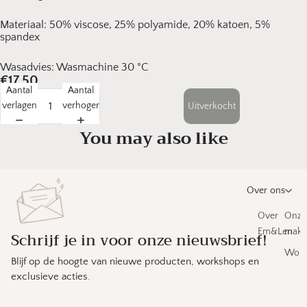
Materiaal: 50% viscose, 25% polyamide, 20% katoen, 5%
spandex
Wasadvies: Wasmachine 30 °C
€17,50
Aantal
Aantal
verlagen
verhogen
Uitverkocht
You may also like
Over ons
Over
Onze
Em&Len
make
Schrijf je in voor onze nieuwsbrief!
Work
Blijf op de hoogte van nieuwe producten, workshops en
exclusieve acties.