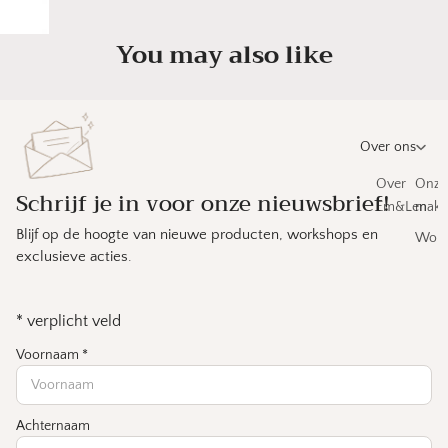
You may also like
Over ons
Over
Onze
Schrijf je in voor onze nieuwsbrief!
Em&Len
make
Blijf op de hoogte van nieuwe producten, workshops en
Work
exclusieve acties.
*
verplicht veld
Voornaam
*
Achternaam