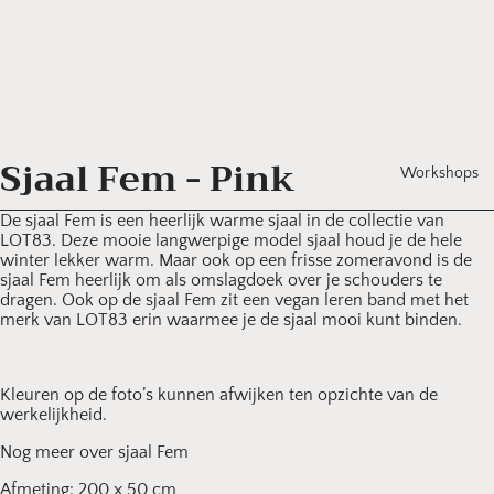
Sieraden
Arjan
Elenb
Puzzels en
bouwpakke
Daan
Honi
Planten
en
Mev
Zaden
Sjaal Fem - Pink
Rood
Workshops
Koken
Zeep
en
De sjaal Fem is een heerlijk warme sjaal in de collectie van
Koral
tafelen
LOT83. Deze mooie langwerpige model sjaal houd je de hele
Art C
winter lekker warm. Maar ook op een frisse zomeravond is de
Kleding
sjaal Fem heerlijk om als omslagdoek over je schouders te
Goed
dragen. Ook op de sjaal Fem zit een vegan leren band met het
Zeep en
merk van LOT83 erin waarmee je de sjaal mooi kunt binden.
verzorging
Kleuren op de foto’s kunnen afwijken ten opzichte van de
werkelijkheid.
Nog meer over sjaal Fem
Afmeting: 200 x 50 cm