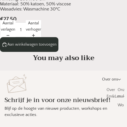
Materiaal: 50% katoen, 50% viscose
Wasadvies: Wasmachine 30ºC
€27,50
Aantal
Aantal
verlagen
verhogen
Aan winkelwagen toevoegen
You may also like
Over ons
Over
Onze
Em&Len
make
Schrijf je in voor onze nieuwsbrief!
Work
Blijf op de hoogte van nieuwe producten, workshops en
exclusieve acties.