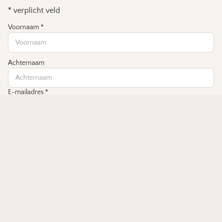
*
verplicht veld
Voornaam
*
Achternaam
E-mailadres
*
Verjaardag
€27,50
Inschrijven
Betaalmethoden
Contact
© 2026
Emenlen Conceptstore