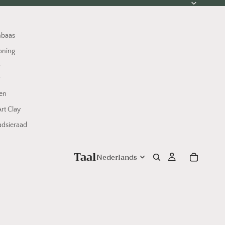
nbaas
oning
w
r
en
rt Clay
dsieraad
Taal