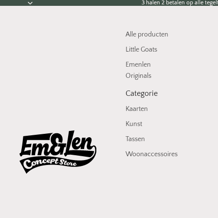
3 halen 2 betalen op alle tegelt
3 halen 2 betalen op alle tegelt
Alle producten
Little Goats
Emenlen
Originals
Categorie
Kaarten
Kunst
Tassen
Woonaccessoires