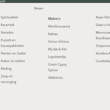
jes!!
jes!!
Shop
Spiritualiteit
Arjan Ele
Makers
Keramiek
Daan's H
Klerebrouwerij
Sieraden
Mevrou
Kaktas
Roodhaa
Puzzels en
Simon Erhimu
bouwpakketten
Zeepzuss
Blij dat ik klei
Planten en Zaden
Koralina A
Lepelsteeltje
Koken en tafelen
Goededaa
Green Gypsy
Kleding
Spices
Zeep en
Wallsticks
verzorging