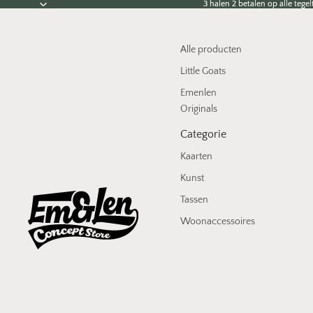
3 halen 2 betalen op alle tegelt
3 halen 2 betalen op alle tegelt
Alle producten
Little Goats
Emenlen
Originals
Categorie
Kaarten
Kunst
Tassen
Woonaccessoires