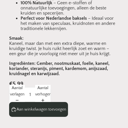
100% Natuurlijk
– Geen e-stoffen of
onnatuurlijke toevoegingen, alleen de beste
kruiden en specerijen.
Perfect voor Nederlandse baksels
– Ideaal voor
het maken van speculaas, kruidnoten en andere
traditionele lekkernijen.
Smaak:
Kaneel, maar dan met een extra diepe, warme en
kruidige twist. Je huis ruikt heerlijk zoet en warm –
een geur die je voorlopig niet meer uit je huis krijgt.
Ingrediënten:
Gember, nootmuskaat, foelie, kaneel,
koriander, steranijs, piment, kardemom, anijszaad,
kruidnagel en karwijzaad.
€5,99
Aantal
Aantal
verlagen
verhogen
Aan winkelwagen toevoegen