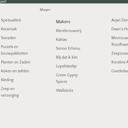
jes!!
jes!!
Shop
Spiritualiteit
Arjan Ele
Makers
Keramiek
Daan's H
Klerebrouwerij
Sieraden
Mevrou
Kaktas
Roodhaa
Puzzels en
Simon Erhimu
bouwpakketten
Zeepzuss
Blij dat ik klei
Planten en Zaden
Koralina A
Lepelsteeltje
Koken en tafelen
Goededaa
Green Gypsy
Kleding
Spices
Zeep en
Wallsticks
verzorging