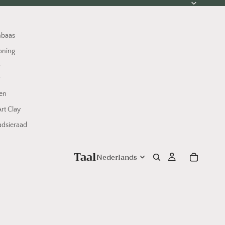
nbaas
oning
w
r
en
rt Clay
dsieraad
Taal