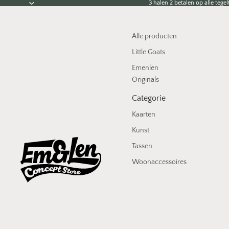
3 halen 2 betalen op alle tegelt
3 halen 2 betalen op alle tegelt
Alle producten
Little Goats
Emenlen
Originals
Categorie
Kaarten
Kunst
Tassen
Woonaccessoires