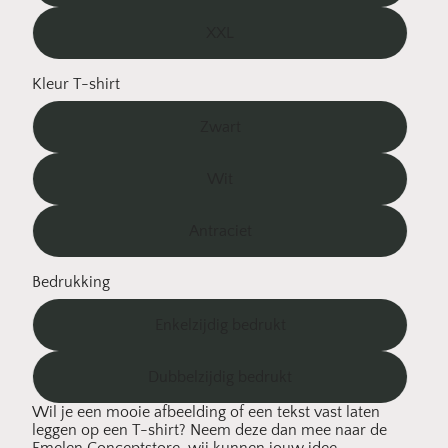
XXL
Kleur T-shirt
Zwart
Wit
Antraciet
Bedrukking
Enkelzijdig bedrukt
Dubbelzijdig bedrukt
Wil je een mooie afbeelding of een tekst vast laten
leggen
op een T-shirt
? Neem deze dan mee naar de