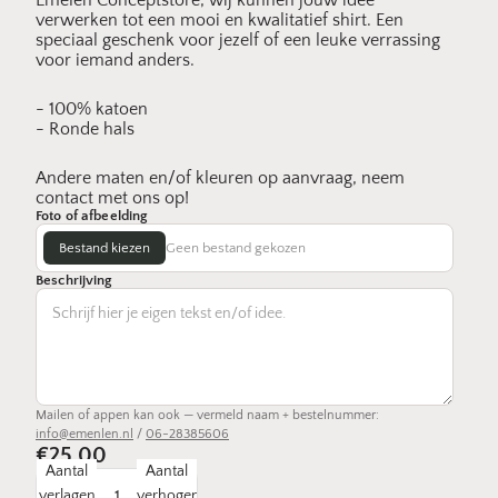
Emelen Conceptstore, wij kunnen jouw idee
verwerken tot een mooi en kwalitatief shirt. Een
speciaal geschenk voor jezelf of een leuke verrassing
voor iemand anders
.
- 100% katoen
- Ronde hals
Andere maten en/of kleuren op aanvraag, neem
contact met ons op!
Foto of afbeelding
Bestand kiezen
Geen bestand gekozen
Beschrijving
Mailen of appen kan ook — vermeld naam + bestelnummer:
info@emenlen.nl
/
06-28385606
€25,00
Aantal
Aantal
verlagen
verhogen