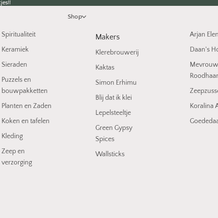
jes!!
jes!!
Shop
Spiritualiteit
Arjan Ele
Makers
Keramiek
Daan's H
Klerebrouwerij
Sieraden
Mevrou
Kaktas
Roodhaa
Puzzels en
Simon Erhimu
bouwpakketten
Zeepzuss
Blij dat ik klei
Planten en Zaden
Koralina A
Lepelsteeltje
Koken en tafelen
Goededaa
Green Gypsy
Kleding
Spices
Zeep en
Wallsticks
verzorging