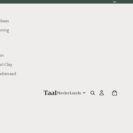
nbaas
oning
w
r
en
rt Clay
dsieraad
Taal