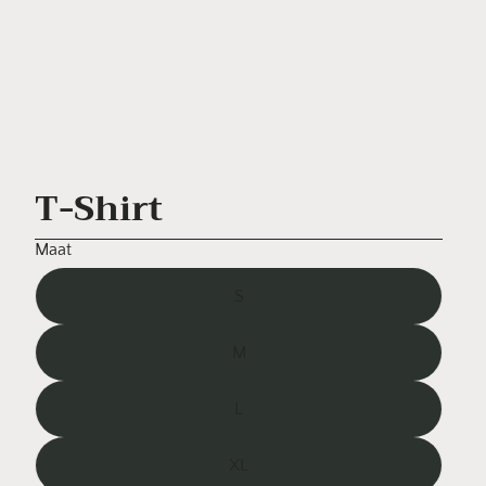
T-Shirt
Maat
S
M
L
XL