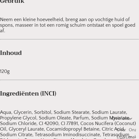
Gebruik
Neem een kleine hoeveelheid, breng aan op vochtige huid of
spons, masseer in tot een romig schuim ontstaat en spoel goed
af.
Inhoud
120g
Ingrediënten (INCI)
Aqua, Glycerin, Sorbitol, Sodium Stearate, Sodium Laurate,
Propylene Glycol, Sodium Oleate, Parfum, Sodium Myristate,
Over ons
Sodium Chloride, CI 42090, CI 77891, Cocos Nucifera (Coconut)
Oil, Glyceryl Laurate, Cocamidopropyl Betaine, Citric Acid,
Over
Onze
Sodium Citrate, Tetrasodium Iminodisuccinate, Tetrasodium
Em&Len
make