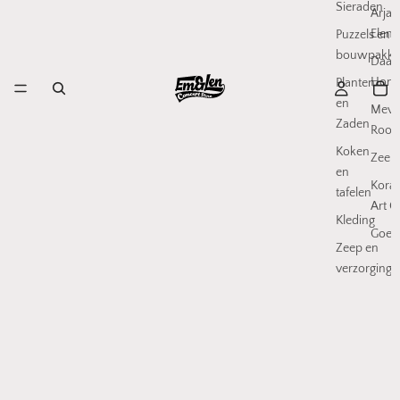
Sieraden
Arjan
Elenb
Puzzels en
bouwpakke
Daan
Honi
Planten
en
Mev
Zaden
Rood
Koken
Zeep
en
Koral
tafelen
Art C
Kleding
Goed
Zeep en
verzorging